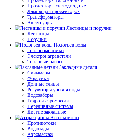
Прожекторы галогеновые
Прожекторы светодиодные
Лампы для прожекторов
Трансформаторы
Аксессуары
Лестницы и поручни
Лестницы
Поручни
Подогрев воды
Теплообменники
Электронагреватели
Тепловые насосы
Закладные детали
Скиммеры
Форсунки
Донные сливы
Регуляторы уровня воды
Водозаборы
Гидро и аэромассаж
Переливные системы
Другие закладные
Аттракционы
Противотоки
Водопады
Аэромассаж