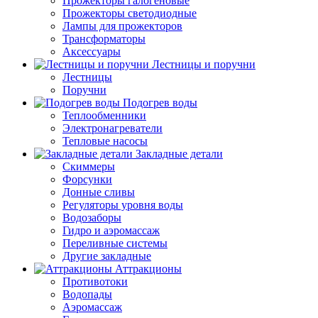
Прожекторы галогеновые
Прожекторы светодиодные
Лампы для прожекторов
Трансформаторы
Аксессуары
Лестницы и поручни
Лестницы
Поручни
Подогрев воды
Теплообменники
Электронагреватели
Тепловые насосы
Закладные детали
Скиммеры
Форсунки
Донные сливы
Регуляторы уровня воды
Водозаборы
Гидро и аэромассаж
Переливные системы
Другие закладные
Аттракционы
Противотоки
Водопады
Аэромассаж