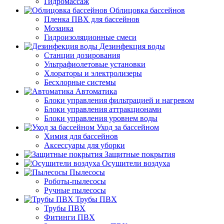
Гидромассаж
Облицовка бассейнов
Пленка ПВХ для бассейнов
Мозаика
Гидроизоляционные смеси
Дезинфекция воды
Станции дозирования
Ультрафиолетовые установки
Хлораторы и электролизеры
Бесхлорные системы
Автоматика
Блоки управления фильтрацией и нагревом
Блоки управления аттракционами
Блоки управления уровнем воды
Уход за бассейном
Химия для бассейнов
Аксессуары для уборки
Защитные покрытия
Осушители воздуха
Пылесосы
Роботы-пылесосы
Ручные пылесосы
Трубы ПВХ
Трубы ПВХ
Фитинги ПВХ