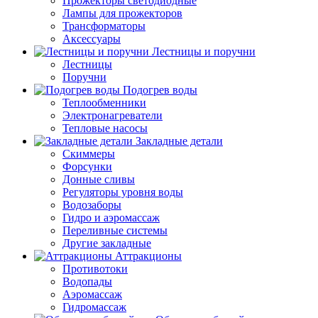
Прожекторы светодиодные
Лампы для прожекторов
Трансформаторы
Аксессуары
Лестницы и поручни
Лестницы
Поручни
Подогрев воды
Теплообменники
Электронагреватели
Тепловые насосы
Закладные детали
Скиммеры
Форсунки
Донные сливы
Регуляторы уровня воды
Водозаборы
Гидро и аэромассаж
Переливные системы
Другие закладные
Аттракционы
Противотоки
Водопады
Аэромассаж
Гидромассаж