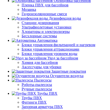
Облицовка бассейнов
Пленка ПВХ для бассейнов
Мозаика
Гидроизоляционные смеси
Дезинфекция воды
Станции дозирования
Ультрафиолетовые установки
Хлораторы и электролизеры
Бесхлорные системы
Автоматика
Блоки управления фильтрацией и нагревом
Блоки управления аттракционами
Блоки управления уровнем воды
Уход за бассейном
Химия для бассейнов
Аксессуары для уборки
Защитные покрытия
Осушители воздуха
Пылесосы
Роботы-пылесосы
Ручные пылесосы
Трубы ПВХ
Трубы ПВХ
Фитинги ПВХ
Запорная арматура ПВХ