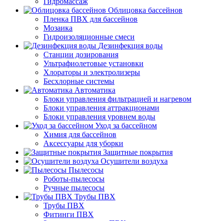
Гидромассаж
Облицовка бассейнов
Пленка ПВХ для бассейнов
Мозаика
Гидроизоляционные смеси
Дезинфекция воды
Станции дозирования
Ультрафиолетовые установки
Хлораторы и электролизеры
Бесхлорные системы
Автоматика
Блоки управления фильтрацией и нагревом
Блоки управления аттракционами
Блоки управления уровнем воды
Уход за бассейном
Химия для бассейнов
Аксессуары для уборки
Защитные покрытия
Осушители воздуха
Пылесосы
Роботы-пылесосы
Ручные пылесосы
Трубы ПВХ
Трубы ПВХ
Фитинги ПВХ