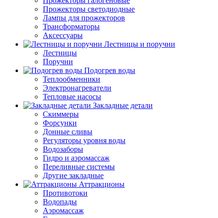
Прожекторы галогеновые
Прожекторы светодиодные
Лампы для прожекторов
Трансформаторы
Аксессуары
Лестницы и поручни
Лестницы
Поручни
Подогрев воды
Теплообменники
Электронагреватели
Тепловые насосы
Закладные детали
Скиммеры
Форсунки
Донные сливы
Регуляторы уровня воды
Водозаборы
Гидро и аэромассаж
Переливные системы
Другие закладные
Аттракционы
Противотоки
Водопады
Аэромассаж