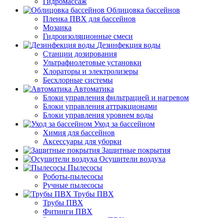
Гидромассаж
Облицовка бассейнов
Пленка ПВХ для бассейнов
Мозаика
Гидроизоляционные смеси
Дезинфекция воды
Станции дозирования
Ультрафиолетовые установки
Хлораторы и электролизеры
Бесхлорные системы
Автоматика
Блоки управления фильтрацией и нагревом
Блоки управления аттракционами
Блоки управления уровнем воды
Уход за бассейном
Химия для бассейнов
Аксессуары для уборки
Защитные покрытия
Осушители воздуха
Пылесосы
Роботы-пылесосы
Ручные пылесосы
Трубы ПВХ
Трубы ПВХ
Фитинги ПВХ