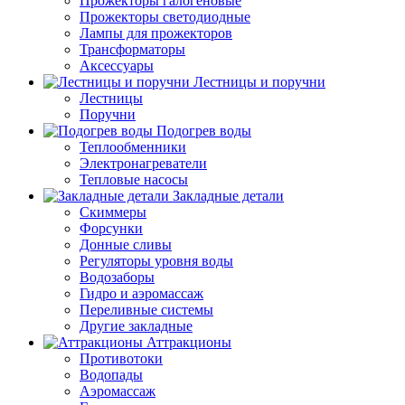
Прожекторы галогеновые
Прожекторы светодиодные
Лампы для прожекторов
Трансформаторы
Аксессуары
Лестницы и поручни
Лестницы
Поручни
Подогрев воды
Теплообменники
Электронагреватели
Тепловые насосы
Закладные детали
Скиммеры
Форсунки
Донные сливы
Регуляторы уровня воды
Водозаборы
Гидро и аэромассаж
Переливные системы
Другие закладные
Аттракционы
Противотоки
Водопады
Аэромассаж