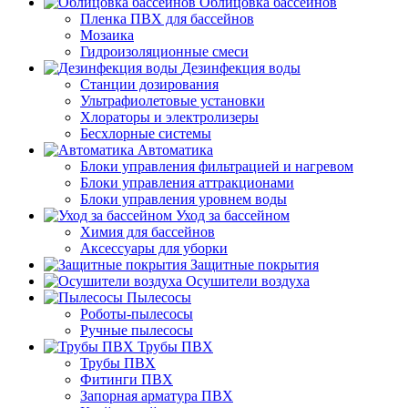
Облицовка бассейнов
Пленка ПВХ для бассейнов
Мозаика
Гидроизоляционные смеси
Дезинфекция воды
Станции дозирования
Ультрафиолетовые установки
Хлораторы и электролизеры
Бесхлорные системы
Автоматика
Блоки управления фильтрацией и нагревом
Блоки управления аттракционами
Блоки управления уровнем воды
Уход за бассейном
Химия для бассейнов
Аксессуары для уборки
Защитные покрытия
Осушители воздуха
Пылесосы
Роботы-пылесосы
Ручные пылесосы
Трубы ПВХ
Трубы ПВХ
Фитинги ПВХ
Запорная арматура ПВХ