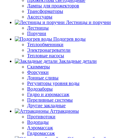
Прожекторы светодиодные
Лампы для прожекторов
Трансформаторы
Аксессуары
Лестницы и поручни
Лестницы
Поручни
Подогрев воды
Теплообменники
Электронагреватели
Тепловые насосы
Закладные детали
Скиммеры
Форсунки
Донные сливы
Регуляторы уровня воды
Водозаборы
Гидро и аэромассаж
Переливные системы
Другие закладные
Аттракционы
Противотоки
Водопады
Аэромассаж
Гидромассаж