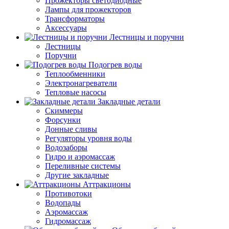
Прожекторы светодиодные
Лампы для прожекторов
Трансформаторы
Аксессуары
Лестницы и поручни
Лестницы
Поручни
Подогрев воды
Теплообменники
Электронагреватели
Тепловые насосы
Закладные детали
Скиммеры
Форсунки
Донные сливы
Регуляторы уровня воды
Водозаборы
Гидро и аэромассаж
Переливные системы
Другие закладные
Аттракционы
Противотоки
Водопады
Аэромассаж
Гидромассаж