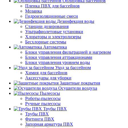
Облицовка бассейнов
Пленка ПВХ для бассейнов
Мозаика
Гидроизоляционные смеси
Дезинфекция воды
Станции дозирования
Ультрафиолетовые установки
Хлораторы и электролизеры
Бесхлорные системы
Автоматика
Блоки управления фильтрацией и нагревом
Блоки управления аттракционами
Блоки управления уровнем воды
Уход за бассейном
Химия для бассейнов
Аксессуары для уборки
Защитные покрытия
Осушители воздуха
Пылесосы
Роботы-пылесосы
Ручные пылесосы
Трубы ПВХ
Трубы ПВХ
Фитинги ПВХ
Запорная арматура ПВХ