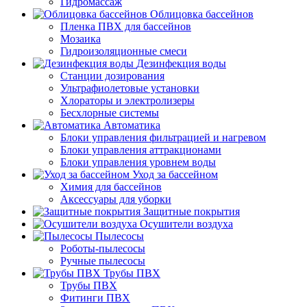
Гидромассаж
Облицовка бассейнов
Пленка ПВХ для бассейнов
Мозаика
Гидроизоляционные смеси
Дезинфекция воды
Станции дозирования
Ультрафиолетовые установки
Хлораторы и электролизеры
Бесхлорные системы
Автоматика
Блоки управления фильтрацией и нагревом
Блоки управления аттракционами
Блоки управления уровнем воды
Уход за бассейном
Химия для бассейнов
Аксессуары для уборки
Защитные покрытия
Осушители воздуха
Пылесосы
Роботы-пылесосы
Ручные пылесосы
Трубы ПВХ
Трубы ПВХ
Фитинги ПВХ