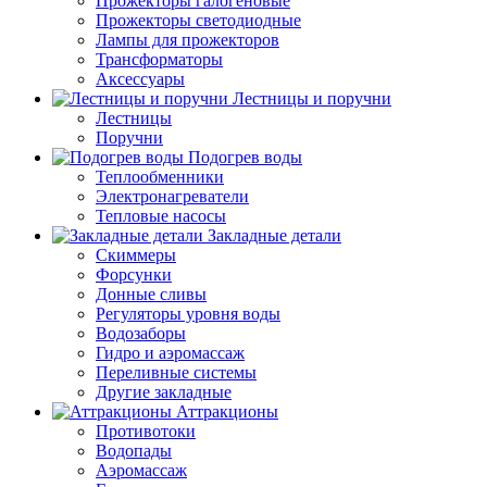
Прожекторы галогеновые
Прожекторы светодиодные
Лампы для прожекторов
Трансформаторы
Аксессуары
Лестницы и поручни
Лестницы
Поручни
Подогрев воды
Теплообменники
Электронагреватели
Тепловые насосы
Закладные детали
Скиммеры
Форсунки
Донные сливы
Регуляторы уровня воды
Водозаборы
Гидро и аэромассаж
Переливные системы
Другие закладные
Аттракционы
Противотоки
Водопады
Аэромассаж