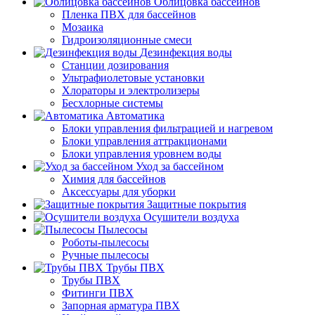
Облицовка бассейнов
Пленка ПВХ для бассейнов
Мозаика
Гидроизоляционные смеси
Дезинфекция воды
Станции дозирования
Ультрафиолетовые установки
Хлораторы и электролизеры
Бесхлорные системы
Автоматика
Блоки управления фильтрацией и нагревом
Блоки управления аттракционами
Блоки управления уровнем воды
Уход за бассейном
Химия для бассейнов
Аксессуары для уборки
Защитные покрытия
Осушители воздуха
Пылесосы
Роботы-пылесосы
Ручные пылесосы
Трубы ПВХ
Трубы ПВХ
Фитинги ПВХ
Запорная арматура ПВХ