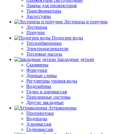
Прожекторы светодиодные
Лампы для прожекторов
Трансформаторы
Аксессуары
Лестницы и поручни
Лестницы
Поручни
Подогрев воды
Теплообменники
Электронагреватели
Тепловые насосы
Закладные детали
Скиммеры
Форсунки
Донные сливы
Регуляторы уровня воды
Водозаборы
Гидро и аэромассаж
Переливные системы
Другие закладные
Аттракционы
Противотоки
Водопады
Аэромассаж
Гидромассаж